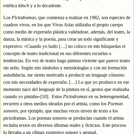
estética
kitsch
y a lo decadente.
Los
Pictodramas
, que comienza a realizar en 1982, son especies de
cuadros vivos, en los que Vivas Arias utilizaba el propio cuerpo
como medio de expresión plástica valiéndose, además, del teatro, la
danza, la música y la poesía, para crear un todo significante y
expresivo: «Cuando yo bailo […] no coloco en mis búsquedas el
concepto de teatro tradicional en sus diferentes escuelas o
tendencias. En vez de teatro hago pintura viviente que parece teatro
sin serlo. Según mis símbolos y metodologías y con mi formación
autodidacta, me siento motivado a producir un lenguaje cónsono
con mis necesidades de expresión. […] Lo que yo produzco en ese
momento nace del lenguaje de la pintura en sí, gestos que realizaba
cuando yo pintaba»
[10]
.
Estos
Pictodramas
en su heterogeneidad,
recurren a otros medios ideados por el artista, como los
Poemas
sonoros
, por ejemplo, que muchas veces sirven de texto a los
pictodramas. Los poemas sonoros se producían cuando el artista
recitaba textos en diversos idiomas reales y ficticios. Este proceso
lo llevaba a un clímax expresivo sonoro y gestual.