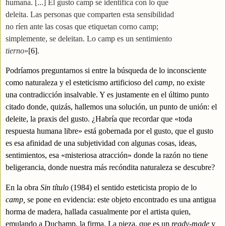
humana. [...] El gusto camp se identifica con lo que
deleita. Las personas que comparten esta sensibilidad
no ríen ante las cosas que etiquetan corno camp;
simplemente, se deleitan. Lo camp es un sentimiento
tierno
»
[6]
.
Podríamos preguntarnos si entre la búsqueda de lo inconsciente
como naturaleza y el esteticismo artificioso del
camp
, no existe
una contradicción insalvable. Y es justamente en el último punto
citado donde, quizás, hallemos una solución, un punto de unión: el
deleite, la praxis del gusto. ¿Habría que recordar que «toda
respuesta humana libre» está gobernada por el gusto, que el gusto
es esa afinidad de una subjetividad con algunas cosas, ideas,
sentimientos, esa «misteriosa atracción» donde la razón no tiene
beligerancia, donde nuestra más recóndita naturaleza se descubre?
En la obra
Sin título
(
1984) el sentido esteticista propio de lo
camp,
se pone en evidencia: este objeto encontrado es una antigua
horma de madera, hallada casualmente por el artista quien,
emulando a Duchamp, la firma, La pieza, que es un
ready-made
y