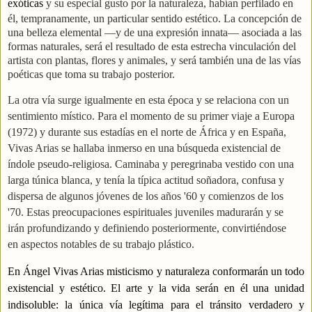
exóticas
y su especial gusto por la naturaleza, habían perfilado en
él, tempranamente, un particular sentido estético. La concepción de
una belleza elemental —y de una expresión innata— asociada a las
formas naturales, será el resultado de esta estrecha vinculación del
artista con plantas, flores y animales, y será también una de las vías
poéticas que toma su trabajo posterior.
La otra vía surge igualmente en esta época y se relaciona con un
sentimiento místico. Para el momento de su primer viaje a Europa
(1972) y durante sus estadías en el norte de África y en España,
Vivas Arias se hallaba inmerso en una búsqueda existencial de
índole pseudo-religiosa. Caminaba y peregrinaba vestido con una
larga túnica blanca, y tenía la típica actitud soñadora, confusa y
dispersa de algunos jóvenes de los años '60 y comienzos de los
'70. Estas preocupaciones espirituales juveniles madurarán y se
irán profundizando y definiendo posteriormente, convirtiéndose
en aspectos notables de su trabajo plástico.
En Ángel Vivas Arias
misticismo y naturaleza
conformarán un todo
existencial y estético. El
arte y la vida
serán en él una unidad
indisoluble: la única vía legítima para el tránsito verdadero y