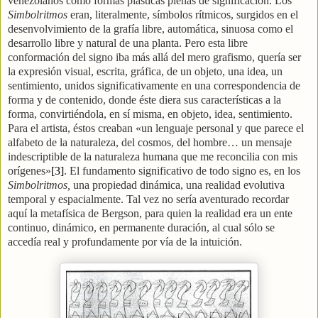
venezolanos como formas plásticas plenas de significación. Los
Simbolritmos
eran, literalmente, símbolos rítmicos, surgidos en el
desenvolvimiento de la grafía libre, automática, sinuosa como el
desarrollo libre y natural de una planta. Pero esta libre
conformación del signo iba más allá del mero grafismo, quería ser
la expresión visual, escrita, gráfica, de un objeto, una idea, un
sentimiento, unidos significativamente en una correspondencia de
forma y de contenido, donde éste diera sus características a la
forma, convirtiéndola, en sí misma, en objeto, idea, sentimiento.
Para el artista, éstos creaban «un lenguaje personal y que parece el
alfabeto de la naturaleza, del cosmos, del hombre… un mensaje
indescriptible de la naturaleza humana que me reconcilia con mis
orígenes»
[3]
. El fundamento significativo de todo signo es, en los
Simbolritmos,
una propiedad dinámica, una realidad evolutiva
temporal y espacialmente. Tal vez no sería aventurado recordar
aquí la metafísica de Bergson, para quien la realidad era un ente
continuo, dinámico, en permanente duración, al cual sólo se
accedía real y profundamente por vía de la intuición.