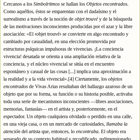
Cercanos a los
Simbolritmos
se hallan los
Objetos encontrados
.
Como aquéllos, éstos se emparentan con el dadaísmo y el
surrealismo a través de la noción de
objet
trouvé
y de la búsqueda
de las motivaciones inconscientes producidas por el azar y la libre
asociación: «El
‹
objet trouvé
›
se convierte en algo encontrado y
cambiado por casualidad, en una elección promovida por
estructuras psíquicas impulsoras de vivencias. ¡La conciencia
vivencia! desatada se orienta a una ampliación relativa de la
conciencia, y el núcleo vivencial se sitúa en el encuentro
espontáneo y casual de las cosas [...] implica una aproximación a
la realidad y a la vida vivencial».
[4]
Ciertamente, los
objetos
encontrados
de Vivas Arias resultaban del hallazgo azaroso de un
objeto que por su forma, su función o su historia posible, activaba
toda una serie de mecanismos inconscientes —libres asociaciones,
memorias, fantasías— en el artista y, posteriormente, en el
espectador. Un objeto cualquiera olvidado o perdido en una calle,
en una vieja casa, o en un mercado de curiosidades,
llamaba la
atención
del artista que, entonces, lo
encontraba.
El objeto era
separado de su contexto habitual y recodificado, redimensionado