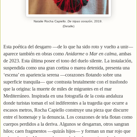
Natalie Rocha Capiello.
De tripas corazón
, 2019.
(Detalle)
Esta poética del desgarro —de lo que ha sido roto y vuelto a unir—
aparece también en obras como
Anidarme
o
Mar en calma
, ambas
de 2023. Esta última posee el tono del duelo silente. La instalación,
suspendida como una gran cortina o marea detenida, presenta una
‘escena’ en apariencia serena —corazones flotando sobre una
superficie tranquila— que contrasta brutalmente con el trasfondo
que la origina: la muerte de miles de migrantes en el mar
Mediterráneo. Inspirada en una fotografía de la costa andaluza
donde turistas toman el sol indiferentes a la tragedia que ocurre a
escasos metros, Rocha Capiello construye una pieza que discurre
entre el homenaje y la denuncia. Los corazones de tela flotan como
cuerpos perdidos a la deriva. Algunos se desgarran, otros sangran
hilos; caen fragmentos —quizás hijos— y forman un mar rojo que