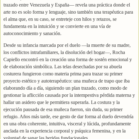
trazado entre Venezuela y España— revela una práctica donde el
arte no es solo forma y lenguaje, sino también una terapéutica para
el alma que, en su caso, se entreteje con hilos y retazos, se
fundamenta en la intuición y se convierte en una vía de
autoconocimiento y sanación.
Desde su infancia marcada por el duelo —la muerte de su madre,
los conflictos intrafamiliares, la disolución del hogar—, Rocha
Capiello encontró en la creación una forma de sostén emocional y
de elaboración simbólica. Las telas desechadas por su abuela
costurera fungieron como materia prima para trazar su primer
proyecto estético y autoterapéutico: una muñeca de trapo que iba
elaborando día a día, siguiendo un plan trazado, como modo de
gestionar la aflicción causada por la intempestiva pérdida materna y
hallar un asidero que le permitiera superarla. La costura y la
ejecución pausada de esa muñeca fueron, sin duda, su primer
refugio. Años más tarde, ese gesto de dar forma al duelo devendría
en una obra coherente, intuitiva, visceral y lúcida, profundamente
anclada en la experiencia corporal y psíquica femenina, y en la
voluntad de sanar las heridas fundacionales.