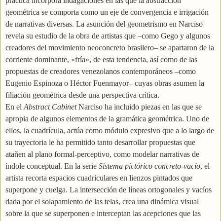
práctica incorpora indagaciones en las que la abstracción
geométrica se comporta como un eje de convergencia e irrigación
de narrativas diversas. La asunción del geometrismo en Narciso
revela su estudio de la obra de artistas que –como Gego y algunos
creadores del movimiento neoconcreto brasilero– se apartaron de la
corriente dominante, «fría», de esta tendencia, así como de las
propuestas de creadores venezolanos contemporáneos –como
Eugenio Espinoza o Héctor Fuenmayor– cuyas obras asumen la
filiación geométrica desde una perspectiva crítica.
En el
Abstract Cabinet
Narciso ha incluido piezas en las que se
apropia de algunos elementos de la gramática geométrica. Uno de
ellos, la cuadrícula, actúa como módulo expresivo que a lo largo de
su trayectoria le ha permitido tanto desarrollar propuestas que
atañen al plano formal-perceptivo, como modelar narrativas de
índole conceptual. En la serie
Sistema pictórico concreto-vacío
, el
artista recorta espacios cuadriculares en lienzos pintados que
superpone y cuelga. La intersección de líneas ortogonales y vacíos
dada por el solapamiento de las telas, crea una dinámica visual
sobre la que se superponen e interceptan las acepciones que las